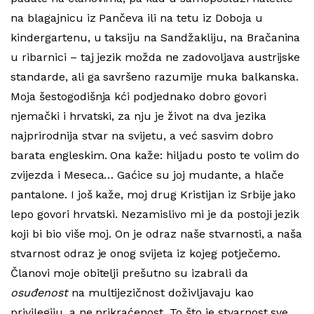
na blagajnicu iz Pančeva ili na tetu iz Doboja u
kindergartenu, u taksiju na Sandžakliju, na Bračanina
u ribarnici – taj jezik možda ne zadovoljava austrijske
standarde, ali ga savršeno razumije muka balkanska.
Moja šestogodišnja kći podjednako dobro govori
njemački i hrvatski, za nju je život na dva jezika
najprirodnija stvar na svijetu, a već sasvim dobro
barata engleskim. Ona kaže: hiljadu posto te volim do
zvijezda i Meseca… Gaćice su joj mudante, a hlače
pantalone. I još kaže, moj drug Kristijan iz Srbije jako
lepo govori hrvatski. Nezamislivo mi je da postoji jezik
koji bi bio više moj. On je odraz naše stvarnosti, a naša
stvarnost odraz je onog svijeta iz kojeg potječemo.
Članovi moje obitelji prešutno su izabrali da
osuđenost
na multijezičnost doživljavaju kao
privilegiju, a ne prikraćenost. To što je stvarnost sve