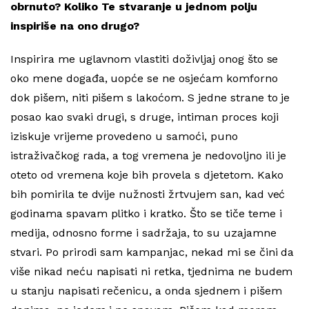
obrnuto? Koliko Te stvaranje u jednom polju
inspiriše na ono drugo?
Inspirira me uglavnom vlastiti doživljaj onog što se
oko mene događa, uopće se ne osjećam komforno
dok pišem, niti pišem s lakoćom. S jedne strane to je
posao kao svaki drugi, s druge, intiman proces koji
iziskuje vrijeme provedeno u samoći, puno
istraživačkog rada, a tog vremena je nedovoljno ili je
oteto od vremena koje bih provela s djetetom. Kako
bih pomirila te dvije nužnosti žrtvujem san, kad već
godinama spavam plitko i kratko. Što se tiče teme i
medija, odnosno forme i sadržaja, to su uzajamne
stvari. Po prirodi sam kampanjac, nekad mi se čini da
više nikad neću napisati ni retka, tjednima ne budem
u stanju napisati rečenicu, a onda sjednem i pišem