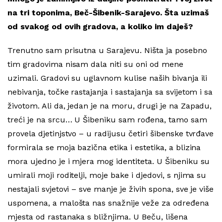
na tri toponima,
Beč-Šibenik-Sarajevo. Šta uzimaš
od svakog od ovih gradova, a koliko im daješ?
Trenutno sam prisutna u Sarajevu. Ništa ja posebno
tim gradovima nisam dala niti su oni od mene
uzimali. Gradovi su uglavnom kulise naših bivanja ili
nebivanja, točke rastajanja i sastajanja sa svijetom i sa
životom. Ali da, jedan je na moru, drugi je na Zapadu,
treći je na srcu… U Šibeniku sam rođena, tamo sam
provela djetinjstvo – u radijusu četiri šibenske tvrđave
formirala se moja bazična etika i estetika, a blizina
mora ujedno je i mjera mog identiteta. U Šibeniku su
umirali moji roditelji, moje bake i djedovi, s njima su
nestajali svjetovi – sve manje je živih spona, sve je više
uspomena, a malošta nas snažnije veže za određena
mjesta od rastanaka s bližnjima. U Beču, lišena