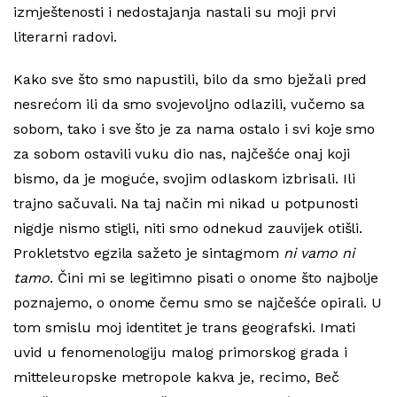
izmještenosti i nedostajanja nastali su moji prvi
literarni radovi.
Kako sve što smo napustili, bilo da smo bježali pred
nesrećom ili da smo svojevoljno odlazili, vučemo sa
sobom, tako i sve što je za nama ostalo i svi koje smo
za sobom ostavili vuku dio nas, najčešće onaj koji
bismo, da je moguće, svojim odlaskom izbrisali. Ili
trajno sačuvali. Na taj način mi nikad u potpunosti
nigdje nismo stigli, niti smo odnekud zauvijek otišli.
Prokletstvo egzila sažeto je sintagmom
ni vamo ni
tamo
. Čini mi se legitimno pisati o onome što najbolje
poznajemo, o onome čemu smo se najčešće opirali. U
tom smislu moj identitet je trans geografski. Imati
uvid u fenomenologiju malog primorskog grada i
mitteleuropske metropole kakva je, recimo, Beč