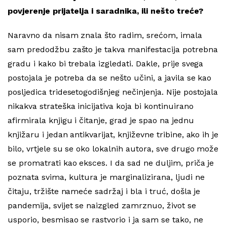
povjerenje prijatelja i saradnika, ili nešto treće?
Naravno da nisam znala što radim, srećom, imala
sam predodžbu zašto je takva manifestacija potrebna
gradu i kako bi trebala izgledati. Dakle, prije svega
postojala je potreba da se nešto učini, a javila se kao
posljedica tridesetogodišnjeg nečinjenja. Nije postojala
nikakva strateška inicijativa koja bi kontinuirano
afirmirala knjigu i čitanje, grad je spao na jednu
knjižaru i jedan antikvarijat, književne tribine, ako ih je
bilo, vrtjele su se oko lokalnih autora, sve drugo može
se promatrati kao eksces. I da sad ne duljim, priča je
poznata svima, kultura je marginalizirana, ljudi ne
čitaju, tržište nameće sadržaj i bla i truć, došla je
pandemija, svijet se naizgled zamrznuo, život se
usporio, besmisao se rastvorio i ja sam se tako, ne