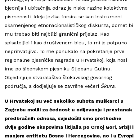
bjednija i ubitačnija odraz je niske razine kolektivne
pismenosti. Ideja jezika forsira se kao instrument
okamenjenog etnonacionalističkog diskurza, domet bi
mu trebao biti najbliži granični prijelaz. Kao
spisateljici i kao društvenom biću, to mi je potpuno
neprihvatljivo. To me ponukalo na pokretanje prve
regionalne pjesničke nagrade u Hrvatskoj, koja nosi
ime po šibenskom pjesniku Stjepanu Gulinu.
Objedinjuje stvaralaštvo štokavskog govornog
područja, a dodjeljuje se završne večeri
Škura
.
U Hrvatskoj su
već nekoliko subota muškarci u
Zagrebu molili za čednost u odijevanju i prestanak
predbračnih odnosa, svjedočili smo prethodne
dvije godine skupovima litijaša po Crnoj Gori, Srbiji i
manjem entitetu Bosne i Hercegovine, no i u Evropi