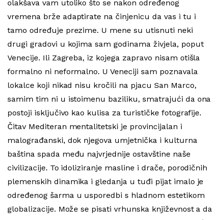
olakšava vam utoliko što se nakon određenog
vremena brže adaptirate na činjenicu da vas i tu i
tamo određuje prezime. U mene su utisnuti neki
drugi gradovi u kojima sam godinama živjela, poput
Venecije. Ili Zagreba, iz kojega zapravo nisam otišla
formalno ni neformalno. U Veneciji sam poznavala
lokalce koji nikad nisu kročili na pjacu San Marco,
samim tim ni u istoimenu baziliku, smatrajući da ona
postoji isključivo kao kulisa za turističke fotografije.
Čitav Mediteran mentalitetski je provincijalan i
malograđanski, dok njegova umjetnička i kulturna
baština spada među najvrjednije ostavštine naše
civilizacije. To idoliziranje masline i drače, porodičnih
plemenskih dinamika i gledanja u tuđi pijat imalo je
određenog šarma u usporedbi s hladnom estetikom
globalizacije. Može se pisati vrhunska književnost a da