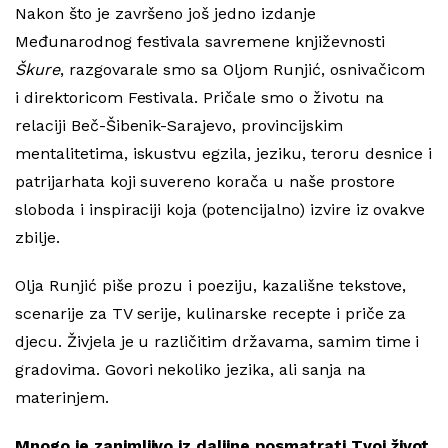
Nakon što je završeno još jedno izdanje
Međunarodnog festivala savremene književnosti
Škure
, razgovarale smo sa Oljom Runjić, osnivačicom
i direktoricom Festivala. Pričale smo o životu na
relaciji Beč-Šibenik-Sarajevo, provincijskim
mentalitetima, iskustvu egzila, jeziku, teroru desnice i
patrijarhata koji suvereno korača u naše prostore
sloboda i inspiraciji koja (potencijalno) izvire iz ovakve
zbilje.
Olja Runjić piše prozu i poeziju, kazališne tekstove,
scenarije za TV serije, kulinarske recepte i priče za
djecu. Živjela je u različitim državama, samim time i
gradovima. Govori nekoliko jezika, ali sanja na
materinjem.
Mnogo je zanimljivo iz daljine posmatrati Tvoj život