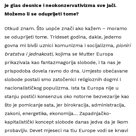
je glas desnice i neokonzervativizma sve jači.
Možemo li se oduprijeti tome?
Otkud znam. Što uopće znači ako kažem – moramo
se oduprijeti tome. Trideset godina, dakle, jedemo
govna mi bivši uznici komunizma i socijalizma,
pioniri
bratstva i jednakosti
, kojima se Mutter Europa
prikazivala kao fantazmagorija slobode, i ta nas je
prispodoba dovela ravno do dna. Umjesto obećavane
slobode postali smo zatočenici religioznih dogmi i
nacionalističkog populizma. Ista ta Europa nije u
stanju postići konsenzus oko notorne bezvezarije kao
što je pomicanje sata, jer birokracija, administracija,
zakoni, energetika, ekonomija… Zapadnjačko-
kapitalistički koncept slobode danas jedva da je ikom
probavljiv. Devet mjeseci na tlu Europe vodi se krvavi