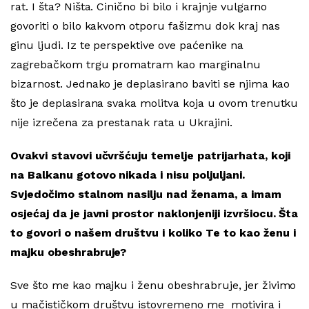
rat. I šta? Ništa. Cinično bi bilo i krajnje vulgarno
govoriti o bilo kakvom otporu fašizmu dok kraj nas
ginu ljudi. Iz te perspektive ove paćenike na
zagrebačkom trgu promatram kao marginalnu
bizarnost. Jednako je deplasirano baviti se njima kao
što je deplasirana svaka molitva koja u ovom trenutku
nije izrečena za prestanak rata u Ukrajini.
Ovakvi stavovi učvršćuju temelje patrijarhata, koji
na Balkanu gotovo nikada i nisu poljuljani.
Svjedočimo stalnom nasilju nad ženama, a imam
osjećaj da je javni prostor naklonjeniji izvršiocu. Šta
to govori o našem društvu i koliko Te to kao ženu i
majku obeshrabruje?
Sve što me kao majku i ženu obeshrabruje, jer živimo
u mačističkom društvu istovremeno me motivira i