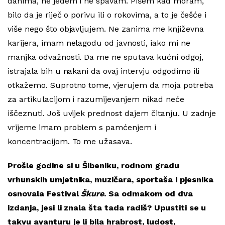
danima, ne jedem i ne spavam. Pišem kad moram,
bilo da je riječ o porivu ili o rokovima, a to je češće i
više nego što objavljujem. Ne zanima me književna
karijera, imam nelagodu od javnosti, iako mi ne
manjka odvažnosti. Da me ne sputava kućni odgoj,
istrajala bih u nakani da ovaj intervju odgodimo ili
otkažemo. Suprotno tome, vjerujem da moja potreba
za artikulacijom i razumijevanjem nikad neće
iščeznuti. Još uvijek prednost dajem čitanju. U zadnje
vrijeme imam problem s pamćenjem i
koncentracijom. To me užasava.
Prošle godine si u Šibeniku, rodnom gradu
vrhunskih umjetnika, muzičara, sportaša i pjesnika
osnovala
Festival
Škure
. Sa odmakom od dva
izdanja, jesi li znala šta tada radiš? Upustiti se u
takvu avanturu je li bila hrabrost, ludost,