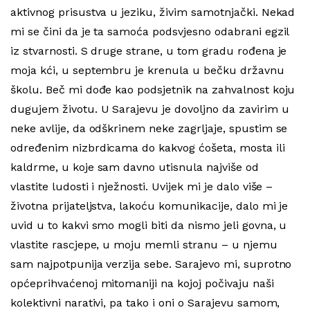
aktivnog prisustva u jeziku, živim samotnjački. Nekad
mi se čini da je ta samoća podsvjesno odabrani egzil
iz stvarnosti. S druge strane, u tom gradu rođena je
moja kći, u septembru je krenula u bečku državnu
školu. Beč mi dođe kao podsjetnik na zahvalnost koju
dugujem životu. U Sarajevu je dovoljno da zavirim u
neke avlije, da odškrinem neke zagrljaje, spustim se
određenim nizbrdicama do kakvog ćošeta, mosta ili
kaldrme, u koje sam davno utisnula najviše od
vlastite ludosti i nježnosti. Uvijek mi je dalo više –
životna prijateljstva, lakoću komunikacije, dalo mi je
uvid u to kakvi smo mogli biti da nismo jeli govna, u
vlastite rascjepe, u moju memli stranu – u njemu
sam najpotpunija verzija sebe. Sarajevo mi, suprotno
općeprihvaćenoj mitomaniji na kojoj počivaju naši
kolektivni narativi, pa tako i oni o Sarajevu samom,