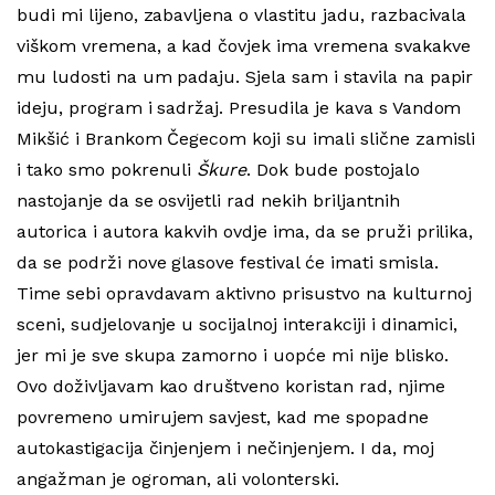
budi mi lijeno, zabavljena o vlastitu jadu, razbacivala
viškom vremena, a kad čovjek ima vremena svakakve
mu ludosti na um padaju. Sjela sam i stavila na papir
ideju, program i sadržaj. Presudila je kava s Vandom
Mikšić i Brankom Čegecom koji su imali slične zamisli
i tako smo pokrenuli
Škure
. Dok bude postojalo
nastojanje da se osvijetli rad nekih briljantnih
autorica i autora kakvih ovdje ima, da se pruži prilika,
da se podrži nove glasove festival će imati smisla.
Time sebi opravdavam aktivno prisustvo na kulturnoj
sceni, sudjelovanje u socijalnoj interakciji i dinamici,
jer mi je sve skupa zamorno i uopće mi nije blisko.
Ovo doživljavam kao društveno koristan rad, njime
povremeno umirujem savjest, kad me spopadne
autokastigacija činjenjem i nečinjenjem. I da, moj
angažman je ogroman, ali volonterski.