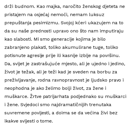
drži budnom. Kao majka, naročito ženskog djeteta ne
pristajem na osjećaj nemoći, nemam luksuz
prepuštanja pesimizmu. Svojoj kćeri ukazujem na to
da su naše prednosti upravo ono što nam imputiraju
kao slabosti. Mi smo generacije kojima je bilo
zabranjeno plakati, toliko akumulirane tuge, toliko
potisnute agresije prije ili kasnije izbije na površinu.
Da, svijet je zastrašujuće mjesto, ali je ujedno i jedino,
život je težak, ali je teži kad je sveden na borbu za
preživljavanje, rodna ravnopravnost je ljudsko pravo i
neophodna je ako želimo bolji život, za žene i
muškarce. Žrtve patrijarhata podjednako su muškarci
i žene. Svjedoci smo najdramatičnijih trenutaka
suvremene povijesti, a doima se da većina živi bez
ikakve svijesti o tome.