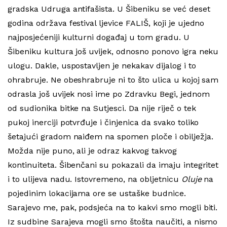
gradska Udruga antifašista. U Šibeniku se već deset
godina održava festival ljevice FALIŠ, koji je ujedno
najposjećeniji kulturni događaj u tom gradu. U
Šibeniku kultura još uvijek, odnosno ponovo igra neku
ulogu. Dakle, uspostavljen je nekakav dijalog i to
ohrabruje. Ne obeshrabruje ni to što ulica u kojoj sam
odrasla još uvijek nosi ime po Zdravku Begi, jednom
od sudionika bitke na Sutjesci. Da nije riječ o tek
pukoj inerciji potvrđuje i činjenica da svako toliko
šetajući gradom naiđem na spomen ploče i obilježja.
Možda nije puno, ali je odraz kakvog takvog
kontinuiteta. Šibenčani su pokazali da imaju integritet
i to ulijeva nadu. Istovremeno, na obljetnicu
Oluje
na
pojedinim lokacijama ore se ustaške budnice.
Sarajevo me, pak, podsjeća na to kakvi smo mogli biti.
Iz sudbine Sarajeva mogli smo štošta naučiti, a nismo