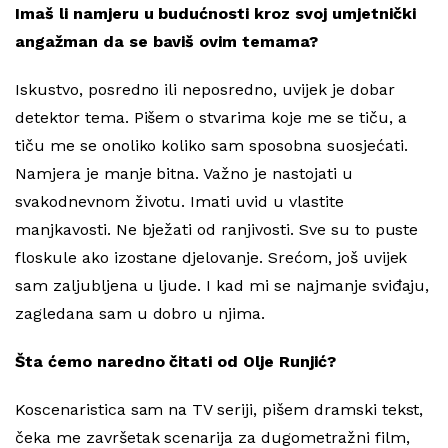
Imaš li namjeru u budućnosti kroz svoj umjetnički
angažman da se baviš ovim temama?
Iskustvo, posredno ili neposredno, uvijek je dobar
detektor tema. Pišem o stvarima koje me se tiču, a
tiču me se onoliko koliko sam sposobna suosjećati.
Namjera je manje bitna. Važno je nastojati u
svakodnevnom životu. Imati uvid u vlastite
manjkavosti. Ne bježati od ranjivosti. Sve su to puste
floskule ako izostane djelovanje. Srećom, još uvijek
sam zaljubljena u ljude. I kad mi se najmanje sviđaju,
zagledana sam u dobro u njima.
Šta ćemo naredno čitati od Olje Runjić?
Koscenaristica sam na TV seriji, pišem dramski tekst,
čeka me završetak scenarija za dugometražni film,