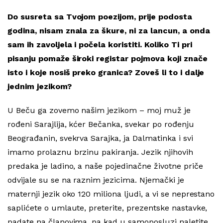
Do susreta sa Tvojom poezijom, prije podosta
godina, nisam znala za škure, ni za lancun, a onda
sam ih zavoljela i počela koristiti. Koliko Ti pri
pisanju pomaže široki registar pojmova koji znače
isto i koje nosiš preko granica? Zoveš li to i dalje
jednim jezikom?
U Beču ga zovemo našim jezikom – moj muž je
rođeni Sarajlija, kćer Bečanka, svekar po rođenju
Beograđanin, svekrva Sarajka, ja Dalmatinka i svi
imamo prolaznu brzinu pakiranja. Jezik njihovih
predaka je ladino, a naše pojedinačne životne priče
odvijale su se na raznim jezicima. Njemački je
maternji jezik oko 120 miliona ljudi, a vi se neprestano
saplićete o umlaute, preterite, prezentske nastavke,
padate na članovima, pa kad u samoposluzi naletite