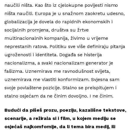
naučili ništa. Kao što iz cjelokupne povijesti nismo
ništa naučili. Europa je u snažnom zaokretu udesno,
globalizacija je dovela do rapidnih ekonomskih i
socijalnih promjena, društva su žrtve
multinacionalnih kompanija, živimo u vrijeme
neprestanih ratova. Politiku sve više definiraju pitanja
ugroženosti i identiteta. Događa se histerija
nacionalizma, a svaki nacionalizam generator je
fašizma. Uznemirava me ravnodušnost svijeta,
uznemirava me vlastiti konformizam. Svjesna sam
svoje povlaštene pozicije. Stalno se preispitujem i
stalno osjećam da ne činim dovoljno. I ne činim.
Budući da pišeš prozu, poeziju, kazališne tekstove,
scenarije, a režirala si i film, u kojem mediju se
osjećaš najkomfornije, da li tema bira medij, ili