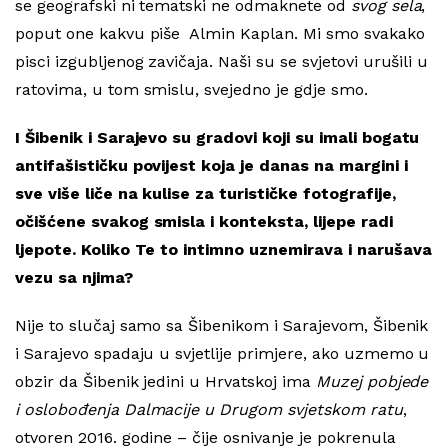
se geografski ni tematski ne odmaknete od
svog sela
,
poput one kakvu piše Almin Kaplan. Mi smo svakako
pisci izgubljenog zavičaja. Naši su se svjetovi urušili u
ratovima, u tom smislu, svejedno je gdje smo.
I Šibenik i Sarajevo su gradovi koji su imali bogatu
antifašističku povijest koja je danas na margini i
sve više liče na kulise za turističke fotografije,
očišćene svakog smisla i konteksta, lijepe radi
ljepote. Koliko Te to intimno uznemirava i narušava
vezu sa njima?
Nije to slučaj samo sa Šibenikom i Sarajevom, Šibenik
i Sarajevo spadaju u svjetlije primjere, ako uzmemo u
obzir da Šibenik jedini u Hrvatskoj ima
Muzej pobjede
i
oslobođenja Dalmacije u Drugom svjetskom ratu
,
otvoren 2016. godine – čije osnivanje je pokrenula