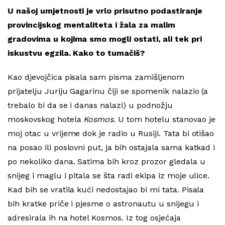
U našoj umjetnosti je vrlo prisutno podastiranje
provincijskog mentaliteta i žala za malim
gradovima u kojima smo mogli ostati, ali tek pri
iskustvu egzila. Kako to tumačiš?
Kao djevojčica pisala sam pisma zamišljenom
prijatelju Juriju Gagarinu čiji se spomenik nalazio (a
trebalo bi da se i danas nalazi) u podnožju
moskovskog hotela
Kosmos
. U tom hotelu stanovao je
moj otac u vrijeme dok je radio u Rusiji. Tata bi otišao
na posao ili poslovni put, ja bih ostajala sama katkad i
po nekoliko dana. Satima bih kroz prozor gledala u
snijeg i maglu i pitala se šta radi ekipa iz moje ulice.
Kad bih se vratila kući nedostajao bi mi tata. Pisala
bih kratke priče i pjesme o astronautu u snijegu i
adresirala ih na hotel Kosmos. Iz tog osjećaja