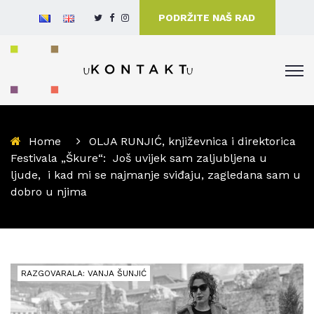
PODRŽITE NAŠ RAD
Home
OLJA RUNJIĆ, književnica i direktorica
Festivala „Škure“: Još uvijek sam zaljubljena u
ljude, i kad mi se najmanje sviđaju, zagledana sam u
dobro u njima
RAZGOVARALA: VANJA ŠUNJIĆ