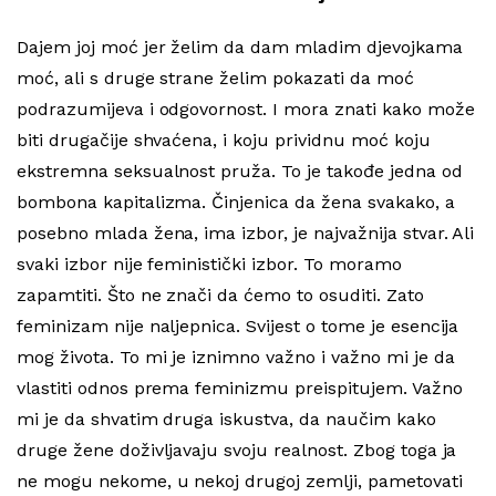
Dajem joj moć jer želim da dam mladim djevojkama
moć, ali s druge strane želim pokazati da moć
podrazumijeva i odgovornost. I mora znati kako može
biti drugačije shvaćena, i koju prividnu moć koju
ekstremna seksualnost pruža. To je takođe jedna od
bombona kapitalizma. Činjenica da žena svakako, a
posebno mlada žena, ima izbor, je najvažnija stvar. Ali
svaki izbor nije feministički izbor. To moramo
zapamtiti. Što ne znači da ćemo to osuditi. Zato
feminizam nije naljepnica. Svijest o tome je esencija
mog života. To mi je iznimno važno i važno mi je da
vlastiti odnos prema feminizmu preispitujem. Važno
mi je da shvatim druga iskustva, da naučim kako
druge žene doživljavaju svoju realnost. Zbog toga ja
ne mogu nekome, u nekoj drugoj zemlji, pametovati