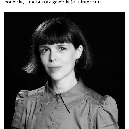
ponovila, Una Gunjak govorila je u intervjuu.