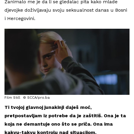
Zanimalo me je da li se gledalac pita kako mlade
djevojke doživljavaju svoju seksualnost danas u Bosni
i Hercegovini.
Film Still
© SCCA/pro.ba
Ti tvojoj glavnoj junakinji daješ moć,
pretpostavljam iz potrebe da je zaštitiš. Ona je ta
koja ne demantuje ono što se priča. Ona ima
kakvu-takvu kontrolu nad situacijom.