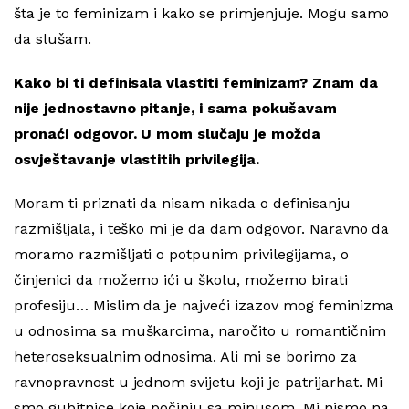
šta je to feminizam i kako se primjenjuje. Mogu samo
da slušam.
Kako bi ti definisala vlastiti feminizam? Znam da
nije jednostavno pitanje, i sama pokušavam
pronaći odgovor. U mom slučaju je možda
osvještavanje vlastitih privilegija.
Moram ti priznati da nisam nikada o definisanju
razmišljala, i teško mi je da dam odgovor. Naravno da
moramo razmišljati o potpunim privilegijama, o
činjenici da možemo ići u školu, možemo birati
profesiju… Mislim da je najveći izazov mog feminizma
u odnosima sa muškarcima, naročito u romantičnim
heteroseksualnim odnosima. Ali mi se borimo za
ravnopravnost u jednom svijetu koji je patrijarhat. Mi
smo gubitnice koje počinju sa minusom. Mi nismo na