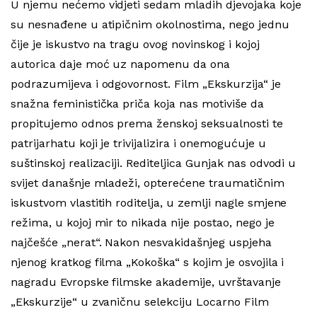
U njemu nećemo vidjeti sedam mladih djevojaka koje
su nesnađene u atipičnim okolnostima, nego jednu
čije je iskustvo na tragu ovog novinskog i kojoj
autorica daje moć uz napomenu da ona
podrazumijeva i odgovornost. Film „Ekskurzija“ je
snažna feministička priča koja nas motiviše da
propitujemo odnos prema ženskoj seksualnosti te
patrijarhatu koji je trivijalizira i onemogućuje u
suštinskoj realizaciji. Rediteljica Gunjak nas odvodi u
svijet današnje mladeži, opterećene traumatičnim
iskustvom vlastitih roditelja, u zemlji nagle smjene
režima, u kojoj mir to nikada nije postao, nego je
najčešće „nerat“. Nakon nesvakidašnjeg uspjeha
njenog kratkog filma „Kokoška“ s kojim je osvojila i
nagradu Evropske filmske akademije, uvrštavanje
„Ekskurzije“ u zvaničnu selekciju Locarno Film