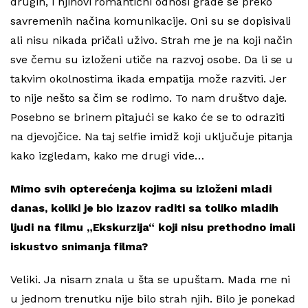
drugih, i njihovi romantični odnosi grade se preko
savremenih načina komunikacije. Oni su se dopisivali
ali nisu nikada pričali uživo. Strah me je na koji način
sve čemu su izloženi utiče na razvoj osobe. Da li se u
takvim okolnostima ikada empatija može razviti. Jer
to nije nešto sa čim se rodimo. To nam društvo daje.
Posebno se brinem pitajući se kako će se to odraziti
na djevojčice. Na taj selfie imidž koji uključuje pitanja
kako izgledam, kako me drugi vide…
Mimo svih opterećenja kojima su izloženi mladi
danas, koliki je bio izazov raditi sa toliko mladih
ljudi na filmu „Ekskurzija“ koji nisu prethodno imali
iskustvo snimanja filma?
Veliki. Ja nisam znala u šta se upuštam. Mada me ni
u jednom trenutku nije bilo strah njih. Bilo je ponekad