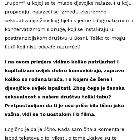
„rupom“ u kojoj se te mlade djevojke nalaze. I u koju
propadaju, nalazeći se između ekstremne
seksualizacije ženskog tijela s jedne i dogmatizmom i
konzervatizmom s druge, koji se instaliraju u
posttranzicijskom društvu u Bosni. Teško to mogu
ljudi koji nisu odavde razumjeti.
I na ovom primjeru vidimo koliko patrijarhat i
kapitalizam uvijek dobro komuniciraju, zapravo
koliko su rođena braća. I u kojem će žene i
djevojčice uvijek ispaštati. Zbog čega je ženska
seksualnost u našem društvu toliki tabu?
Pretpostavljam da ti je ova priča bila lično jako
važna, vidi se to uostalom i iz filma.
Logično je da je lično. Kada sam čitala komentare
ispod tekstova o toj vijesti, o tome „kakve su te