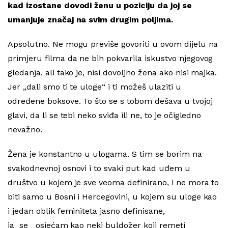
kad izostane dovodi ženu u poziciju da joj se
umanjuje značaj na svim drugim poljima.
Apsolutno. Ne mogu previše govoriti u ovom dijelu na
primjeru filma da ne bih pokvarila iskustvo njegovog
gledanja, ali tako je, nisi dovoljno žena ako nisi majka.
Jer „dali smo ti te uloge“ i ti možeš ulaziti u
određene boksove. To što se s tobom dešava u tvojoj
glavi, da li se tebi neko sviđa ili ne, to je očigledno
nevažno.
Žena je konstantno u ulogama. S tim se borim na
svakodnevnoj osnovi i to svaki put kad uđem u
društvo u kojem je sve veoma definirano, i ne mora to
biti samo u Bosni i Hercegovini, u kojem su uloge kao
i jedan oblik feminiteta jasno definisane,
ja se osjećam kao neki buldožer koji remeti