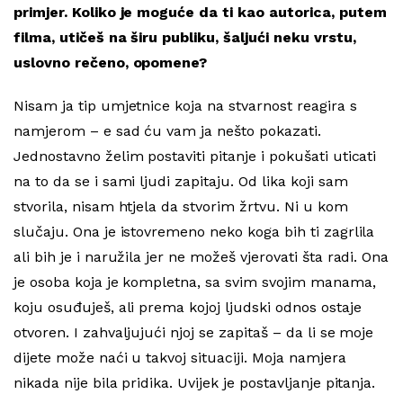
primjer. Koliko je moguće da ti kao autorica, putem
filma, utičeš na širu publiku, šaljući neku vrstu,
uslovno rečeno, opomene?
Nisam ja tip umjetnice koja na stvarnost reagira s
namjerom – e sad ću vam ja nešto pokazati.
Jednostavno želim postaviti pitanje i pokušati uticati
na to da se i sami ljudi zapitaju. Od lika koji sam
stvorila, nisam htjela da stvorim žrtvu. Ni u kom
slučaju. Ona je istovremeno neko koga bih ti zagrlila
ali bih je i naružila jer ne možeš vjerovati šta radi. Ona
je osoba koja je kompletna, sa svim svojim manama,
koju osuđuješ, ali prema kojoj ljudski odnos ostaje
otvoren. I zahvaljujući njoj se zapitaš – da li se moje
dijete može naći u takvoj situaciji. Moja namjera
nikada nije bila pridika. Uvijek je postavljanje pitanja.