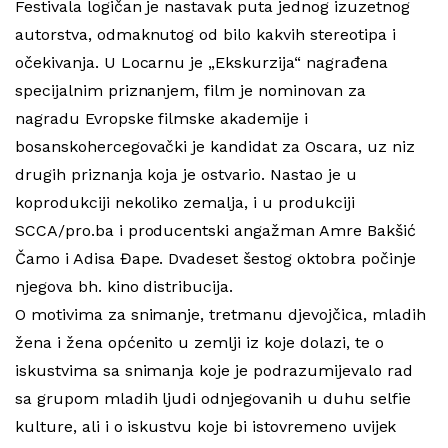
Festivala logičan je nastavak puta jednog izuzetnog
autorstva, odmaknutog od bilo kakvih stereotipa i
očekivanja. U Locarnu je „Ekskurzija“ nagrađena
specijalnim priznanjem, film je nominovan za
nagradu Evropske filmske akademije i
bosanskohercegovački je kandidat za Oscara, uz niz
drugih priznanja koja je ostvario. Nastao je u
koprodukciji nekoliko zemalja, i u produkciji
SCCA/pro.ba i producentski angažman Amre Bakšić
Čamo i Adisa Đape. Dvadeset šestog oktobra počinje
njegova bh. kino distribucija.
O motivima za snimanje, tretmanu djevojčica, mladih
žena i žena općenito u zemlji iz koje dolazi, te o
iskustvima sa snimanja koje je podrazumijevalo rad
sa grupom mladih ljudi odnjegovanih u duhu selfie
kulture, ali i o iskustvu koje bi istovremeno uvijek