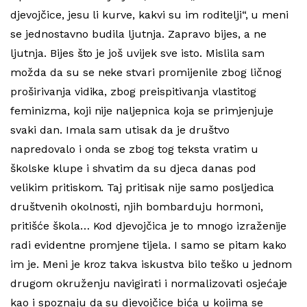
djevojčice, jesu li kurve, kakvi su im roditelji“, u meni
se jednostavno budila ljutnja. Zapravo bijes, a ne
ljutnja. Bijes što je još uvijek sve isto. Mislila sam
možda da su se neke stvari promijenile zbog ličnog
proširivanja vidika, zbog preispitivanja vlastitog
feminizma, koji nije naljepnica koja se primjenjuje
svaki dan. Imala sam utisak da je društvo
napredovalo i onda se zbog tog teksta vratim u
školske klupe i shvatim da su djeca danas pod
velikim pritiskom. Taj pritisak nije samo posljedica
društvenih okolnosti, njih bombarduju hormoni,
pritišće škola… Kod djevojčica je to mnogo izraženije
radi evidentne promjene tijela. I samo se pitam kako
im je. Meni je kroz takva iskustva bilo teško u jednom
drugom okruženju navigirati i normalizovati osjećaje
kao i spoznaju da su djevojčice bića u kojima se