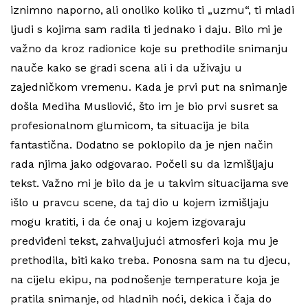
iznimno naporno, ali onoliko koliko ti „uzmu“, ti mladi
ljudi s kojima sam radila ti jednako i daju. Bilo mi je
važno da kroz radionice koje su prethodile snimanju
nauče kako se gradi scena ali i da uživaju u
zajedničkom vremenu. Kada je prvi put na snimanje
došla Mediha Musliović, što im je bio prvi susret sa
profesionalnom glumicom, ta situacija je bila
fantastična. Dodatno se poklopilo da je njen način
rada njima jako odgovarao. Počeli su da izmišljaju
tekst. Važno mi je bilo da je u takvim situacijama sve
išlo u pravcu scene, da taj dio u kojem izmišljaju
mogu kratiti, i da će onaj u kojem izgovaraju
predviđeni tekst, zahvaljujući atmosferi koja mu je
prethodila, biti kako treba. Ponosna sam na tu djecu,
na cijelu ekipu, na podnošenje temperature koja je
pratila snimanje, od hladnih noći, dekica i čaja do