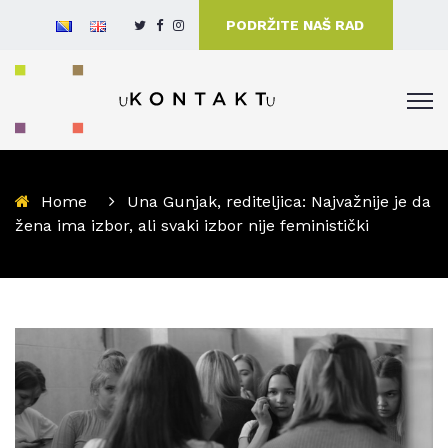
PODRŽITE NAŠ RAD
Home
Una Gunjak, rediteljica: Najvažnije je da
žena ima izbor, ali svaki izbor nije feministički