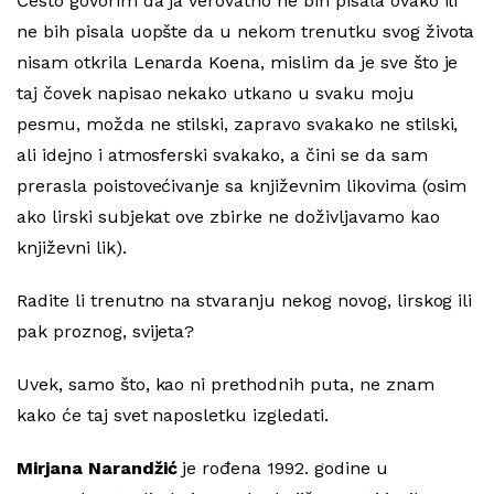
Često govorim da ja verovatno ne bih pisala ovako ili
ne bih pisala uopšte da u nekom trenutku svog života
nisam otkrila Lenarda Koena, mislim da je sve što je
taj čovek napisao nekako utkano u svaku moju
pesmu, možda ne stilski, zapravo svakako ne stilski,
ali idejno i atmosferski svakako, a čini se da sam
prerasla poistovećivanje sa književnim likovima (osim
ako lirski subjekat ove zbirke ne doživljavamo kao
književni lik).
Radite li trenutno na stvaranju nekog novog, lirskog ili
pak proznog, svijeta?
Uvek, samo što, kao ni prethodnih puta, ne znam
kako će taj svet naposletku izgledati.
Mirjana Narandžić
je rođena 1992. godine u