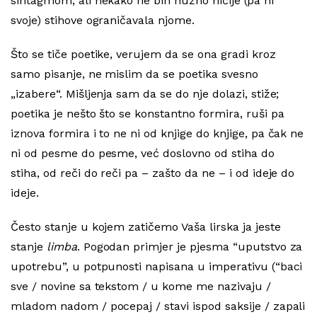
sintagmom, ali nekako ne bih nužno ničije (pa ni
svoje) stihove ograničavala njome.
Što se tiče poetike, verujem da se ona gradi kroz
samo pisanje, ne mislim da se poetika svesno
„izabere“. Mišljenja sam da se do nje dolazi, stiže;
poetika je nešto što se konstantno formira, ruši pa
iznova formira i to ne ni od knjige do knjige, pa čak ne
ni od pesme do pesme, već doslovno od stiha do
stiha, od reči do reči pa – zašto da ne – i od ideje do
ideje.
Često stanje u kojem zatičemo Vaša lirska ja jeste
stanje
limba
. Pogodan primjer je pjesma “uputstvo za
upotrebu”, u potpunosti napisana u imperativu (“baci
sve / novine sa tekstom / u kome me nazivaju /
mladom nadom / pocepaj / stavi ispod saksije / zapali