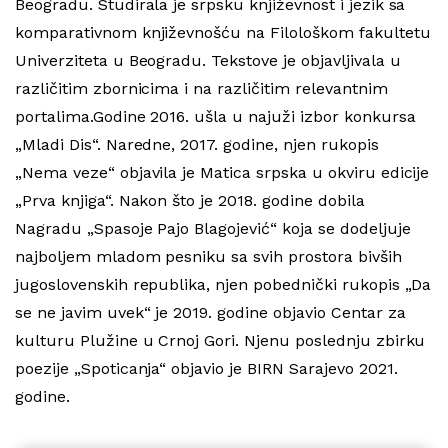
Beogradu. Studirala je srpsku književnost i jezik sa
komparativnom književnošću na Filološkom fakultetu
Univerziteta u Beogradu. Tekstove je objavljivala u
različitim zbornicima i na različitim relevantnim
portalima.Godine 2016. ušla u najuži izbor konkursa
„Mladi Dis“. Naredne, 2017. godine, njen rukopis
„Nema veze“ objavila je Matica srpska u okviru edicije
„Prva knjiga“. Nakon što je 2018. godine dobila
Nagradu „Spasoje Pajo Blagojević“ koja se dodeljuje
najboljem mladom pesniku sa svih prostora bivših
jugoslovenskih republika, njen pobednički rukopis „Da
se ne javim uvek“ je 2019. godine objavio Centar za
kulturu Plužine u Crnoj Gori. Njenu poslednju zbirku
poezije „Spoticanja“ objavio je BIRN Sarajevo 2021.
godine.