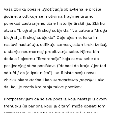
Vaša zbirka poezije
Spoticanja
objavljena je prošle
godine, a odlikuje se motivima fragmentirane,
ponekad zastranjene, lične historije lirskih ja. Zbirku
otvara “biografija lirskog subjekta 1”, a zatvara “druga
biografija lirskog subjekta”. Obje pjesme, kako im
naslovi naslućuju, odlikuje samosvjestan lirski izričaj,
u stanju neumornog propitivanja sebe. Njima bih
dodala i pjesmu “limerencija” koja samu sebe do
posljednjeg stiha poništava (“dobaci do kraja / jer tad
odluči / da je ipak ništa”). Da li biste svoju novu
zbirku okarakterisali kao
samosvjesnu poeziju
i, ako
da, koji je motiv kreiranja takve poetike?
Pretpostavljam da se sva poezija koja nastaje u ovom
trenutku (ili bar ona koju ja čitam) može opisati tom