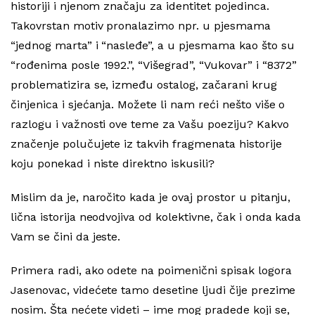
historiji i njenom značaju za identitet pojedinca.
Takovrstan motiv pronalazimo npr. u pjesmama
“jednog marta” i “nasleđe”, a u pjesmama kao što su
“rođenima posle 1992.”, “Višegrad”, “Vukovar” i “8372”
problematizira se, između ostalog, začarani krug
činjenica i sjećanja. Možete li nam reći nešto više o
razlogu i važnosti ove teme za Vašu poeziju? Kakvo
značenje polučujete iz takvih fragmenata historije
koju ponekad i niste direktno iskusili?
Mislim da je, naročito kada je ovaj prostor u pitanju,
lična istorija neodvojiva od kolektivne, čak i onda kada
Vam se čini da jeste.
Primera radi, ako odete na poimenični spisak logora
Jasenovac, videćete tamo desetine ljudi čije prezime
nosim. Šta nećete videti – ime mog pradede koji se,