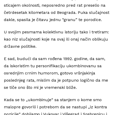
sticajem okolnosti, neposredno pred rat preselio na
četrdesetak kilometara od Beograda. Puka slučajnost
dakle, spasila je čitavu jednu “granu” te porodice.
U svojim pesmama kolektivnu istoriju tako i tretiram:
kao niz slučajnosti koje na ovaj ili onaj način oblikuju
državne politike.
E sad, budući da sam rođena 1992. godine, da sam,
da iskoristim tu personifikaciju ukombinovanu sa
osrednjim crnim humorom, gotovo vršnjakinja
poslednjeg rata, mislim da je potpuno logično da me
se tiče ono što mi je vremenski bliže.
Kada se to „ukombinuje“ sa stanjem o kome smo
malopre govorili i potrebom da se nastupi „iz kontra
pozicije“ dobijamo i Vukovar i Višegrad i Srebrenicu i