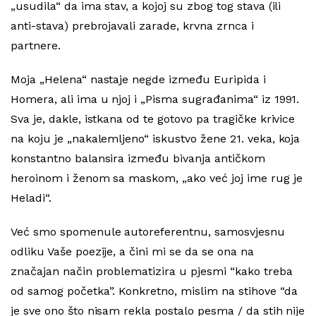
„usudila“ da ima stav, a kojoj su zbog tog stava (ili
anti-stava) prebrojavali zarade, krvna zrnca i
partnere.
Moja „Helena“ nastaje negde između Euripida i
Homera, ali ima u njoj i „Pisma sugrađanima“ iz 1991.
Sva je, dakle, istkana od te gotovo pa tragičke krivice
na koju je „nakalemljeno“ iskustvo žene 21. veka, koja
konstantno balansira između bivanja antičkom
heroinom i ženom sa maskom, „ako već joj ime rug je
Heladi“.
Već smo spomenule autoreferentnu, samosvjesnu
odliku Vaše poezije, a čini mi se da se ona na
značajan način problematizira u pjesmi “kako treba
od samog početka”. Konkretno, mislim na stihove “da
je sve ono što nisam rekla postalo pesma / da stih nije