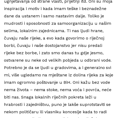
ugnjetavanja od strane vlasti, prijetnji itd. Oni su moja
inspiracija i motiv i kada imam teške i beznadežne
dane da ustanem i samo nastavim dalje. Toliko je
mudrosti i sposobnosti za samoorganizaciju u našim
selima, lokalnim zajednicama. Ti nas ljudi hrane,
čuvaju naše rijeke, a evo kada govorimo o riječnoj
borbi, čuvaju i naše dostojanstvo jer nisu predali
rijeke bez borbe, i zato smo danas tu gdje jesmo,
ostvarene su neke od velikih pobjeda u odbrani vode.
Potrebno je da se ljudi u gradovima, a i generalno svi
mi, više ugledamo na mještane iz dolina rijeka za koje
imam ogromno poštovanje u BiH. Oni kažu bez vode
nema života – nema stoke, nema voća i povrća, neće
biti nas. Snaga lokalnih riječnih pokreta leži u
hrabrosti i zajedništvu, puno je lakše suprotstaviti se
nekom političaru ili vlasniku koncesije kada to radi