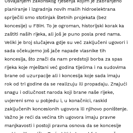
Usvajanjem zakonskog rješenja kojim je zabranjeno
planiranje i izgradnja novih malih hidroelektrana
spriječili smo stotinjak štetnih projekata (bez
koncesije) u FBiH. To je ogroman, historijski korak ka
zaštiti naših rijeka, ali još je puno posla pred nama.
Veliki je broj slučajeva gdje su već zaključeni ugovori i
sada očekujemo još jače napade vlasnike tih
koncesija, što znači da nam predstoji borba za spas
rijeka koje mještani već godina tijelima i na sudovima
brane od uzurpacije ali i koncesija koje sada imaju
rok od tri godine da se realizuju ili propadaju. Znajući
snagu i odlučnost naroda koji brane naše rijeke,
uvjereni smo u pobjedu i, u konačnici, raskid
zaključenih koncesionih ugovora ili njihovo poništenje.
Važno je reći da većina tih ugovora imaju pravne
manjkavosti i postoji pravna osnova da se koncesije