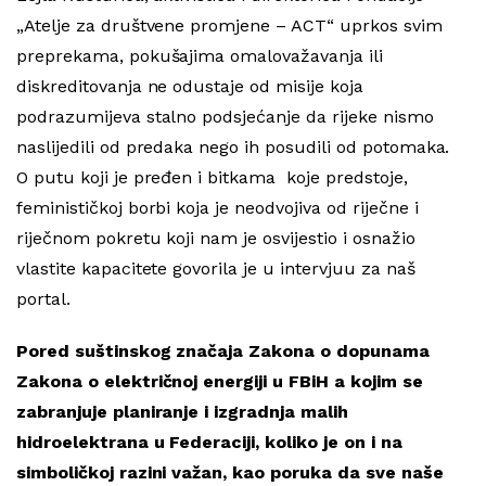
„Atelje za društvene promjene – ACT“ uprkos svim
preprekama, pokušajima omalovažavanja ili
diskreditovanja ne odustaje od misije koja
podrazumijeva stalno podsjećanje da rijeke nismo
naslijedili od predaka nego ih posudili od potomaka.
O putu koji je pređen i bitkama koje predstoje,
feminističkoj borbi koja je neodvojiva od riječne i
riječnom pokretu koji nam je osvijestio i osnažio
vlastite kapacitete govorila je u intervjuu za naš
portal.
Pored suštinskog značaja Zakona o dopunama
Zakona o električnoj energiji u FBiH a kojim se
zabranjuje planiranje i izgradnja malih
hidroelektrana u Federaciji, koliko je on i na
simboličkoj razini važan, kao poruka da sve naše