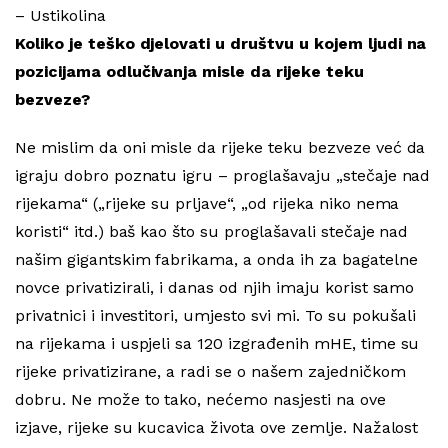
– Ustikolina
Koliko je teško djelovati u društvu u kojem ljudi na
pozicijama odlučivanja misle da rijeke teku
bezveze?
Ne mislim da oni misle da rijeke teku bezveze već da
igraju dobro poznatu igru – proglašavaju „stečaje nad
rijekama“ („rijeke su prljave“, „od rijeka niko nema
koristi“ itd.) baš kao što su proglašavali stečaje nad
našim gigantskim fabrikama, a onda ih za bagatelne
novce privatizirali, i danas od njih imaju korist samo
privatnici i investitori, umjesto svi mi. To su pokušali
na rijekama i uspjeli sa 120 izgrađenih mHE, time su
rijeke privatizirane, a radi se o našem zajedničkom
dobru. Ne može to tako, nećemo nasjesti na ove
izjave, rijeke su kucavica života ove zemlje. Nažalost