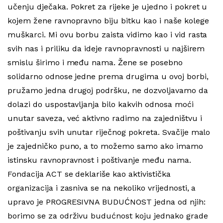
učenju dječaka. Pokret za rijeke je ujedno i pokret u
kojem žene ravnopravno biju bitku kao i naše kolege
muškarci. Mi ovu borbu zaista vidimo kao i vid rasta
svih nas i priliku da ideje ravnopravnosti u najširem
smislu širimo i među nama. Žene se posebno
solidarno odnose jedne prema drugima u ovoj borbi,
pružamo jedna drugoj podršku, ne dozvoljavamo da
dolazi do uspostavljanja bilo kakvih odnosa moći
unutar saveza, već aktivno radimo na zajedništvu i
poštivanju svih unutar riječnog pokreta. Svačije malo
je zajedničko puno, a to možemo samo ako imamo
istinsku ravnopravnost i poštivanje među nama.
Fondacija ACT se deklariše kao aktivistička
organizacija i zasniva se na nekoliko vrijednosti, a
upravo je PROGRESIVNA BUDUĆNOST jedna od njih:
borimo se za održivu budućnost koju jednako grade