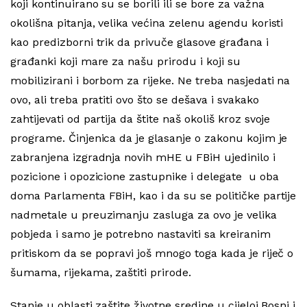
koji kontinuirano su se borili ili se bore za važna
okolišna pitanja, velika većina zelenu agendu koristi
kao predizborni trik da privuče glasove građana i
građanki koji mare za našu prirodu i koji su
mobilizirani i borbom za rijeke. Ne treba nasjedati na
ovo, ali treba pratiti ovo što se dešava i svakako
zahtijevati od partija da štite naš okoliš kroz svoje
programe. Činjenica da je glasanje o zakonu kojim je
zabranjena izgradnja novih mHE u FBiH ujedinilo i
pozicione i opozicione zastupnike i delegate u oba
doma Parlamenta FBiH, kao i da su se političke partije
nadmetale u preuzimanju zasluga za ovo je velika
pobjeda i samo je potrebno nastaviti sa kreiranim
pritiskom da se popravi još mnogo toga kada je riječ o
šumama, rijekama, zaštiti prirode.
Stanje u oblasti zaštite životne sredine u cijeloj Bosni i