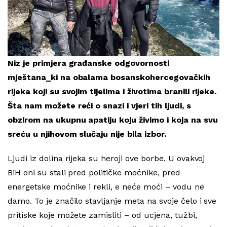
Niz je primjera građanske odgovornosti
mještana_ki na obalama bosanskohercegovačkih
rijeka koji su svojim tijelima i životima branili rijeke.
Šta nam možete reći o snazi i vjeri tih ljudi, s
obzirom na ukupnu apatiju koju živimo i koja na svu
sreću u njihovom slučaju nije bila izbor.
Ljudi iz dolina rijeka su heroji ove borbe. U ovakvoj
BiH oni su stali pred političke moćnike, pred
energetske moćnike i rekli, e neće moći – vodu ne
damo. To je značilo stavljanje meta na svoje čelo i sve
pritiske koje možete zamisliti – od ucjena, tužbi,