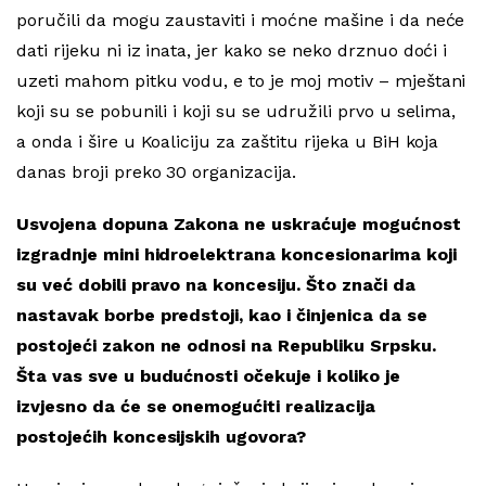
poručili da mogu zaustaviti i moćne mašine i da neće
dati rijeku ni iz inata, jer kako se neko drznuo doći i
uzeti mahom pitku vodu, e to je moj motiv – mještani
koji su se pobunili i koji su se udružili prvo u selima,
a onda i šire u Koaliciju za zaštitu rijeka u BiH koja
danas broji preko 30 organizacija.
Usvojena dopuna Zakona ne uskraćuje mogućnost
izgradnje mini hidroelektrana koncesionarima koji
su već dobili pravo na koncesiju. Što znači da
nastavak borbe predstoji, kao i činjenica da se
postojeći zakon ne odnosi na Republiku Srpsku.
Šta vas sve u budućnosti očekuje i koliko je
izvjesno da će se onemogućiti realizacija
postojećih koncesijskih ugovora?