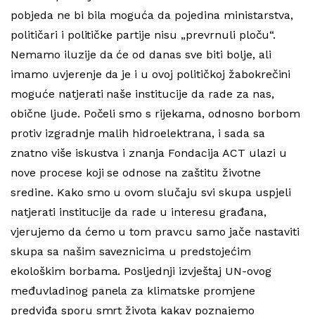
pobjeda ne bi bila moguća da pojedina ministarstva,
političari i političke partije nisu „prevrnuli ploču“.
Nemamo iluzije da će od danas sve biti bolje, ali
imamo uvjerenje da je i u ovoj političkoj žabokrečini
moguće natjerati naše institucije da rade za nas,
obične ljude. Počeli smo s rijekama, odnosno borbom
protiv izgradnje malih hidroelektrana, i sada sa
znatno više iskustva i znanja Fondacija ACT ulazi u
nove procese koji se odnose na zaštitu životne
sredine. Kako smo u ovom slučaju svi skupa uspjeli
natjerati institucije da rade u interesu građana,
vjerujemo da ćemo u tom pravcu samo jače nastaviti
skupa sa našim saveznicima u predstojećim
ekološkim borbama. Posljednji izvještaj UN-ovog
međuvladinog panela za klimatske promjene
predviđa sporu smrt života kakav poznajemo