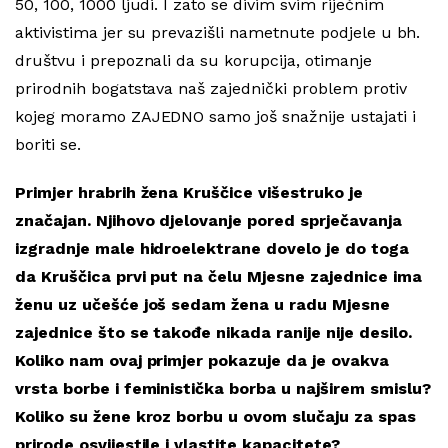
50, 100, 1000 ljudi. I zato se divim svim riječnim
aktivistima jer su prevazišli nametnute podjele u bh.
društvu i prepoznali da su korupcija, otimanje
prirodnih bogatstava naš zajednički problem protiv
kojeg moramo ZAJEDNO samo još snažnije ustajati i
boriti se.
Primjer hrabrih žena Kruščice višestruko je
značajan. Njihovo djelovanje pored sprječavanja
izgradnje male hidroelektrane dovelo je do toga
da Kruščica prvi put na čelu Mjesne zajednice ima
ženu uz učešće još sedam žena u radu Mjesne
zajednice što se takođe nikada ranije nije desilo.
Koliko nam ovaj primjer pokazuje da je ovakva
vrsta borbe i feministička borba u najširem smislu?
Koliko su žene kroz borbu u ovom slučaju za spas
prirode osvijestile i vlastite kapacitete?