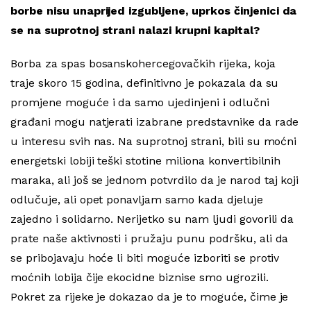
borbe nisu unaprijed izgubljene, uprkos činjenici da
se na suprotnoj strani nalazi krupni kapital?
Borba za spas bosanskohercegovačkih rijeka, koja
traje skoro 15 godina, definitivno je pokazala da su
promjene moguće i da samo ujedinjeni i odlučni
građani mogu natjerati izabrane predstavnike da rade
u interesu svih nas. Na suprotnoj strani, bili su moćni
energetski lobiji teški stotine miliona konvertibilnih
maraka, ali još se jednom potvrdilo da je narod taj koji
odlučuje, ali opet ponavljam samo kada djeluje
zajedno i solidarno. Nerijetko su nam ljudi govorili da
prate naše aktivnosti i pružaju punu podršku, ali da
se pribojavaju hoće li biti moguće izboriti se protiv
moćnih lobija čije ekocidne biznise smo ugrozili.
Pokret za rijeke je dokazao da je to moguće, čime je