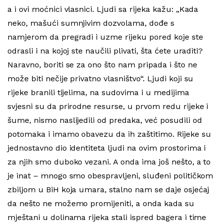
a i ovi moćnici vlasnici. Ljudi sa rijeka kažu: „Kada
neko, mašući sumnjivim dozvolama, dođe s
namjerom da pregradi i uzme rijeku pored koje ste
odrasli i na kojoj ste naučili plivati, šta ćete uraditi?
Naravno, boriti se za ono što nam pripada i što ne
može biti nečije privatno vlasništvo“. Ljudi koji su
rijeke branili tijelima, na sudovima i u medijima
svjesni su da prirodne resurse, u prvom redu rijeke i
šume, nismo naslijedili od predaka, već posudili od
potomaka i imamo obavezu da ih zaštitimo. Rijeke su
jednostavno dio identiteta ljudi na ovim prostorima i
za njih smo duboko vezani. A onda ima još nešto, a to
je inat – mnogo smo obespravljeni, sluđeni političkom
zbiljom u BiH koja umara, stalno nam se daje osjećaj
da nešto ne možemo promijeniti, a onda kada su
mještani u dolinama rijeka stali ispred bagera i time