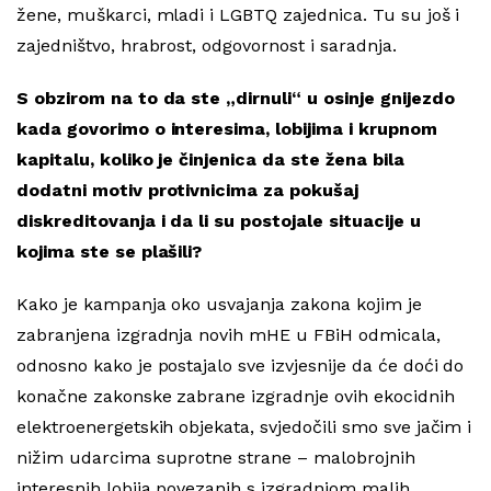
žene, muškarci, mladi i LGBTQ zajednica. Tu su još i
zajedništvo, hrabrost, odgovornost i saradnja.
S obzirom na to da ste „dirnuli“ u osinje gnijezdo
kada govorimo o interesima, lobijima i krupnom
kapitalu, koliko je činjenica da ste žena bila
dodatni motiv protivnicima za pokušaj
diskreditovanja i da li su postojale situacije u
kojima ste se plašili?
Kako je kampanja oko usvajanja zakona kojim je
zabranjena izgradnja novih mHE u FBiH odmicala,
odnosno kako je postajalo sve izvjesnije da će doći do
konačne zakonske zabrane izgradnje ovih ekocidnih
elektroenergetskih objekata, svjedočili smo sve jačim i
nižim udarcima suprotne strane – malobrojnih
interesnih lobija povezanih s izgradnjom malih