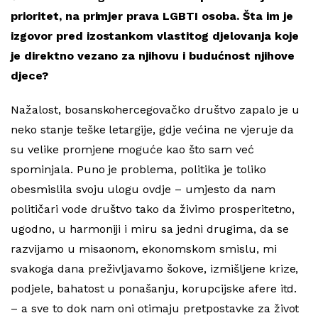
prioritet, na primjer prava LGBTI osoba. Šta im je
izgovor pred izostankom vlastitog djelovanja koje
je direktno vezano za njihovu i budućnost njihove
djece?
Nažalost, bosanskohercegovačko društvo zapalo je u
neko stanje teške letargije, gdje većina ne vjeruje da
su velike promjene moguće kao što sam već
spominjala. Puno je problema, politika je toliko
obesmislila svoju ulogu ovdje – umjesto da nam
političari vode društvo tako da živimo prosperitetno,
ugodno, u harmoniji i miru sa jedni drugima, da se
razvijamo u misaonom, ekonomskom smislu, mi
svakoga dana preživljavamo šokove, izmišljene krize,
podjele, bahatost u ponašanju, korupcijske afere itd.
– a sve to dok nam oni otimaju pretpostavke za život