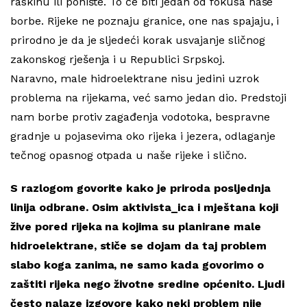
raskinu ili ponište. To će biti jedan od fokusa naše
borbe. Rijeke ne poznaju granice, one nas spajaju, i
prirodno je da je sljedeći korak usvajanje sličnog
zakonskog rješenja i u Republici Srpskoj.
Naravno, male hidroelektrane nisu jedini uzrok
problema na rijekama, već samo jedan dio. Predstoji
nam borbe protiv zagađenja vodotoka, bespravne
gradnje u pojasevima oko rijeka i jezera, odlaganje
tečnog opasnog otpada u naše rijeke i slično.
S razlogom govorite kako je priroda posljednja
linija odbrane. Osim aktivista_ica i mještana koji
žive pored rijeka na kojima su planirane male
hidroelektrane, stiče se dojam da taj problem
slabo koga zanima, ne samo kada govorimo o
zaštiti rijeka nego životne sredine općenito. Ljudi
često nalaze izgovore kako neki problem nije