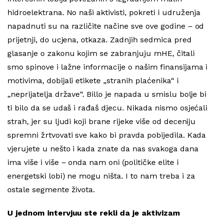
hidroelektrana. No naši aktivisti, pokreti i udruženja
napadnuti su na različite načine sve ove godine – od
prijetnji, do ucjena, otkaza. Zadnjih sedmica pred
glasanje o zakonu kojim se zabranjuju mHE, čitali
smo spinove i lažne informacije o našim finansijama i
motivima, dobijali etikete „stranih plaćenika“ i
„neprijatelja države“. Billo je napada u smislu bolje bi
ti bilo da se udaš i rađaš djecu. Nikada nismo osjećali
strah, jer su ljudi koji brane rijeke više od deceniju
spremni žrtvovati sve kako bi pravda pobijedila. Kada
vjerujete u nešto i kada znate da nas svakoga dana
ima više i više – onda nam oni (političke elite i
energetski lobi) ne mogu ništa. I to nam treba i za
ostale segmente života.
U jednom intervjuu ste rekli da je aktivizam