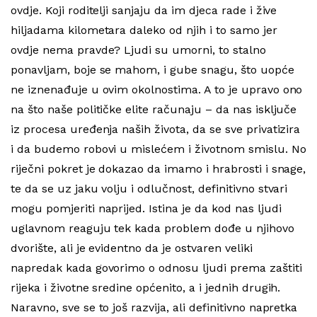
ovdje. Koji roditelji sanjaju da im djeca rade i žive
hiljadama kilometara daleko od njih i to samo jer
ovdje nema pravde? Ljudi su umorni, to stalno
ponavljam, boje se mahom, i gube snagu, što uopće
ne iznenađuje u ovim okolnostima. A to je upravo ono
na što naše političke elite računaju – da nas isključe
iz procesa uređenja naših života, da se sve privatizira
i da budemo robovi u mislećem i životnom smislu. No
riječni pokret je dokazao da imamo i hrabrosti i snage,
te da se uz jaku volju i odlučnost, definitivno stvari
mogu pomjeriti naprijed. Istina je da kod nas ljudi
uglavnom reaguju tek kada problem dođe u njihovo
dvorište, ali je evidentno da je ostvaren veliki
napredak kada govorimo o odnosu ljudi prema zaštiti
rijeka i životne sredine općenito, a i jednih drugih.
Naravno, sve se to još razvija, ali definitivno napretka