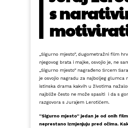
s narativ
motivirat
„Sigurno mjesto“, dugometražni film hrva
njegovog brata i majke, osvojio je, ne sa
„Sigurno mjesto“ nagrađeno Srcem Sarajev
je osvojio nagradu za najboljeg glumca 
istinska drama kakvih u životima nažalos
najbliže često ne može spasiti i da s go
razgovora s Jurajem Lerotićem.
“Sigurno mjesto“ jedan je od onih fil
neprestano izmjenjuju pred očima. Kak