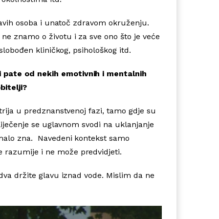
dravih osoba i unatoč zdravom okruženju.
ne znamo o životu i za sve ono što je veće
oslobođen kliničkog, psihološkog itd.
i pate od nekih emotivnih i mentalnih
bitelji?
trija u predznanstvenoj fazi, tamo gdje su
 liječenje se uglavnom svodi na uklanjanje
o malo zna. Navedeni kontekst samo
e razumije i ne može predvidjeti.
edva držite glavu iznad vode. Mislim da ne