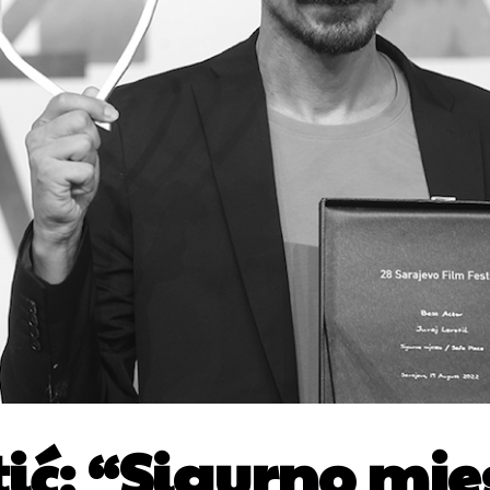
tić: “Sigurno mj