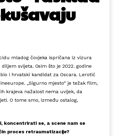
okušavaju
icidu mladog čovjeka ispričana iz vizura
diljem svijeta. Osim što je 2022. godine
bio i hrvatski kandidat za Oscara. Lerotić
ineeurope. „Sigurno mjesto“ je težak film,
ih krajeva nažalost nema uvijek, da
vjeti. O tome smo, između ostalog,
, koncentrirati se, a scene nam se
ačin proces retraumatizacije?