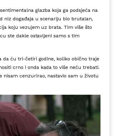
i sentimentalna glazba koja ga podsjeća na
d niz događaja u scenariju bio brutalan,
cija koju vezujem uz brata. Tim više što
ncu ste dakle ostavljeni samo s tim
da ću tri-četiri godine, koliko obično traje
siti crno i onda kada to više neću trebati.
se nisam cenzurirao, nastavio sam u životu