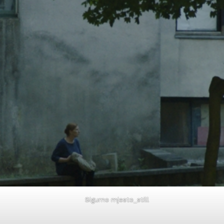
Sigurno mjesto_still