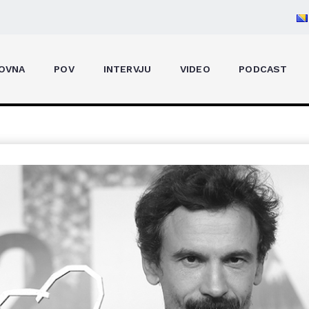
raskida s narativima koji suicid pokušavaju motivirati
OVNA
POV
INTERVJU
VIDEO
PODCAST