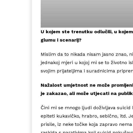
U kojem ste trenutku odlučili, u kojem 
glumu i scenarij?
Mislim da to nikada nisam jasno znao, ni
jednakoj mjeri u kojoj mi se to životno i
svojim prijateljima i suradnicima pripre
Nažalost umjetnost ne može promijenit
je zakazao, ali može utjecati na publ
Čini mi se mnogo ljudi doživljava suicid 
epiteti kukavičko, hrabro, sebično, itd.
prisile, iz neke točke koja zapravo nema
raskida s narativima koji suicid pokušav