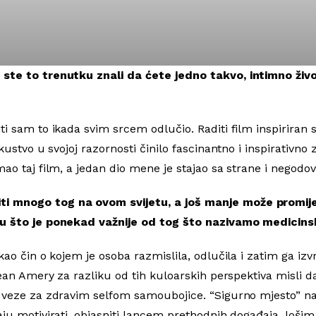
ste to trenutku znali da ćete jedno takvo, intimno život
ti sam to ikada svim srcem odlučio. Raditi film inspiriran
skustvo u svojoj razornosti činilo fascinantno i inspirativn
mao taj film, a jedan dio mene je stajao sa strane i negodo
i mnogo tog na ovom svijetu, a još manje može promije
iku što je ponekad važnije od tog što nazivamo medicin
kao čin o kojem je osoba razmislila, odlučila i zatim ga izv
 Jean Amery za razliku od tih kuloarskih perspektiva misli 
 veze za zdravim selfom samoubojice. “Sigurno mjesto” na 
aju motivirati, objasniti lancem prethodnih događaja, loši