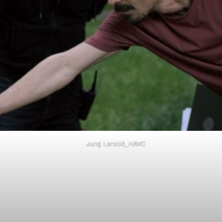
Juraj Larotić_HAVC