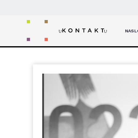
Home
Juraj Lerotić: “Sigurno mjesto” 
NASL