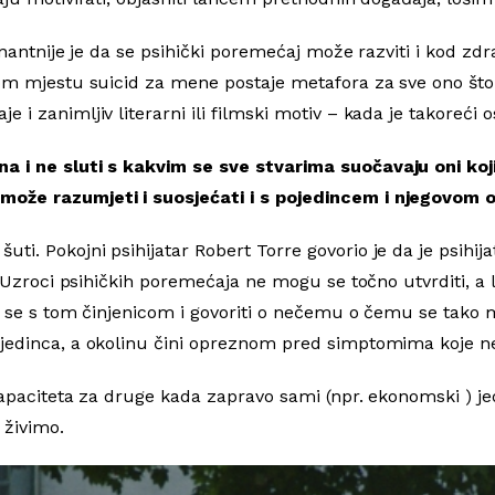
cinantnije je da se psihički poremećaj može razviti i kod z
tom mjestu suicid za mene postaje metafora za sve ono što 
i zanimljiv literarni ili filmski motiv – kada je takoreći 
a i ne sluti s kakvim se sve stvarima suočavaju oni koj
može razumjeti i suosjećati i s pojedincem i njegovom o
i. Pokojni psihijatar Robert Torre govorio je da je psihija
a. Uzroci psihičkih poremećaja ne mogu se točno utvrditi, a
ti se s tom činjenicom i govoriti o nečemu o čemu se tak
ojedinca, a okolinu čini opreznom pred simptomima koje n
 kapaciteta za druge kada zapravo sami (npr. ekonomski ) j
 živimo.