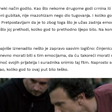
a neki način godilo. Kao što nekome drugome godi crnina il
ni gubitak, nije mazohizam nego dio tugovanja. I koliko go
e. Pretpostavljam da je to zbog toga što je užas zadnja emo
to joj prethodi, koliko god to prethodno lijepo bilo. Na ko
više iznenadilo nešto je zapravo sasvim logično: činjenica 
evno morati biti s tim emocijama, da ću takoreći morati no
ć svojih prijatelja i suradnika snimio taj film. Naprosto 
o, koliko god to ovaj put bilo teško.