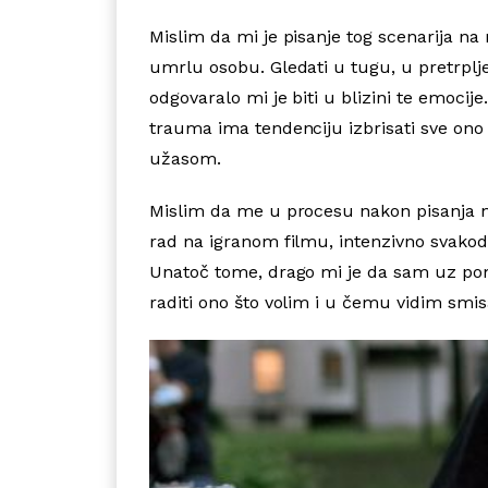
Mislim da mi je pisanje tog scenarija n
umrlu osobu. Gledati u tugu, u pretrplje
odgovaralo mi je biti u blizini te emocij
trauma ima tendenciju izbrisati sve ono š
užasom.
Mislim da me u procesu nakon pisanja naj
rad na igranom filmu, intenzivno svakodn
Unatoč tome, drago mi je da sam uz pomo
raditi ono što volim i u čemu vidim smisa