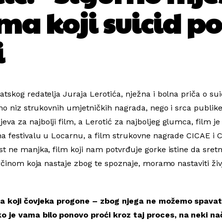
ima koji suicid p
i
tskog redatelja Juraja Lerotića, nježna i bolna priča o su
mo niz strukovnih umjetničkih nagrada, nego i srca publike 
a za najbolji film, a Lerotić za najboljeg glumca, film je 
na festivalu u Locarnu, a film strukovne nagrade CICAE i C
t ne manjka, film koji nam potvrđuje gorke istine da sretn
rčinom koja nastaje zbog te spoznaje, moramo nastaviti ži
ma koji čovjeka progone – zbog njega ne možemo spavati
o je vama bilo ponovo proći kroz taj proces, na neki n