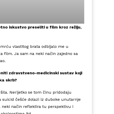
no iskustvo preseliti u film kroz režiju,
 smrću vlastitog brata odbijalo me u
o za film. Ja sam na neki način zajedno sa
vao.
niti zdravstveno-medicinski sustav koji
ska skrb?
ršila. Nerijetko se tom činu pridodaju
da suicid češće dolazi iz duboke unutarnje
neki način reflektira tu perspektivu i
m okolnostima itd.