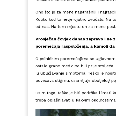
Ono što je za mene najstrašniji i najfas
Koliko kod to nevjerojatno zvučalo. Na 
od nas. Na tom mjestu on za mene postaje 
Prosječan čovjek danas zapravo i ne zn
poremećaja raspoloženja, a kamoli da 
O psihičkim poremećajima se uglavnom šut
ostale grane medicine bili prije stoljeć
ili ublažavanje simptoma. Teško je nosi
povećava stigmu, osamljuje oboljelog p
Osim toga, teško je biti podrška i imati
treba objašnjavati u kakvim okolnostima