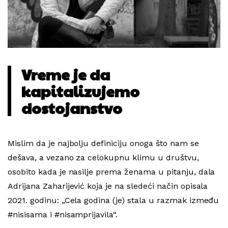
Vreme je da
kapitalizujemo
dostojanstvo
Mislim da je najbolju definiciju onoga što nam se
dešava, a vezano za celokupnu klimu u društvu,
osobito kada je nasilje prema ženama u pitanju, dala
Adrijana Zaharijević koja je na sledeći način opisala
2021. godinu: „Cela godina (je) stala u razmak između
#nisisama i #nisamprijavila“.