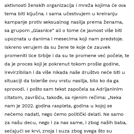
aktivnosti ženskih organizacija i mreža kojima će ova
tema biti ključna. I sama učestvujem u kreiranju
kampanje protiv seksualnog nasilja prema ženama,
sa grupom „Glasnice“ ali o tome će javnost više biti
upoznata u danima i mesecima koji nam predstoje.
Iskreno verujem da su žene te koje će zauvek
promeniti lice Srbije i da su te promene već počele, te
da je proces koji je pokrenut tokom prošle godine,
irevirzibilan i da više nikada naše društvo neće biti u
situaciji da toleriše ovu vrstu nasilja, bilo ko da ga
sprovodi. I pošto sam tekst započela sa Adrijaninim
citatom, završiću, takođe, sa njenim rečima: „Neka
nam je 2022. godina raspleta, godina u kojoj se
nećemo nadati, nego ćemo politički delati. Ne samo
za našu decu, nego i za nas same, i zbog naših baba,
sećajući se krvi, znoja i suza zbog svega što su