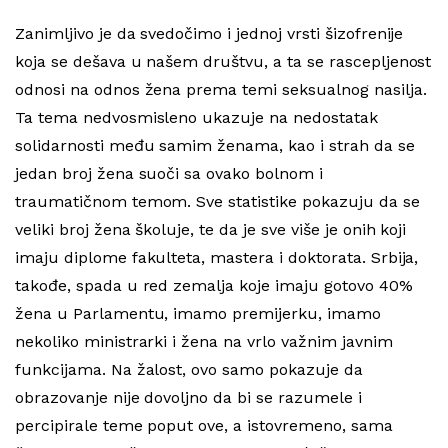
Zanimljivo je da svedočimo i jednoj vrsti šizofrenije
koja se dešava u našem društvu, a ta se rascepljenost
odnosi na odnos žena prema temi seksualnog nasilja.
Ta tema nedvosmisleno ukazuje na nedostatak
solidarnosti među samim ženama, kao i strah da se
jedan broj žena suoči sa ovako bolnom i
traumatičnom temom. Sve statistike pokazuju da se
veliki broj žena školuje, te da je sve više je onih koji
imaju diplome fakulteta, mastera i doktorata. Srbija,
takođe, spada u red zemalja koje imaju gotovo 40%
žena u Parlamentu, imamo premijerku, imamo
nekoliko ministrarki i žena na vrlo važnim javnim
funkcijama. Na žalost, ovo samo pokazuje da
obrazovanje nije dovoljno da bi se razumele i
percipirale teme poput ove, a istovremeno, sama