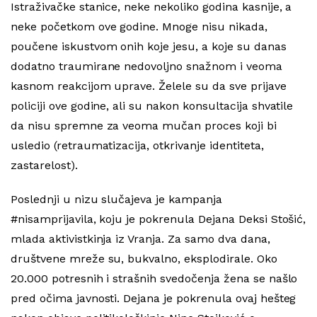
Istraživačke stanice, neke nekoliko godina kasnije, a
neke početkom ove godine. Mnoge nisu nikada,
poučene iskustvom onih koje jesu, a koje su danas
dodatno traumirane nedovoljno snažnom i veoma
kasnom reakcijom uprave. Želele su da sve prijave
policiji ove godine, ali su nakon konsultacija shvatile
da nisu spremne za veoma mučan proces koji bi
usledio (retraumatizacija, otkrivanje identiteta,
zastarelost).
Poslednji u nizu slučajeva je kampanja
#nisamprijavila, koju je pokrenula Dejana Deksi Stošić,
mlada aktivistkinja iz Vranja. Za samo dva dana,
društvene mreže su, bukvalno, eksplodirale. Oko
20.000 potresnih i strašnih svedočenja žena se našlo
pred očima javnosti. Dejana je pokrenula ovaj hešteg