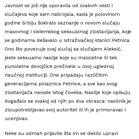
Javnost se još nije oporavila od ovakvih vesti i
slučajeva koje sam nabrojala, kada je polovinom
godine Srbiju šokiralo saznanje o novom slučaju
masovnog i sistemskog seksualnog zlostavljanja, koje
se godinama dešavalo u Istraživačkoj stanici Petnica.
Ono što povezuje ovaj slučaj sa slučajem Aleksić,
jeste seksualno nasilje koje su maloletne ili tek
punoletne devojčice preživele u ovoj uglednoj
naučnoj instituciji. One pripadaju različitim
generacijama polaznica Petnice, a sve kao svog
zlostavljača navode istog čoveka. Nasilje koje opisuju
događalo se svakoj od njih po dva obrasca: nasilnik je
zloupotrebljavao svoj autoritet ili ih je primoravao i
ucenjivao.
Neke su odmah prijavile šta im se desilo upravi