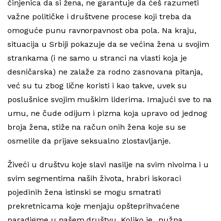
činjenica da si žena, ne garantuje da ćeš razumeti
važne političke i društvene procese koji treba da
omoguće punu ravnorpavnost oba pola. Na kraju,
situacija u Srbiji pokazuje da se većina žena u svojim
strankama (i ne samo u stranci na vlasti koja je
desničarska) ne zalaže za rodno zasnovana pitanja,
već su tu zbog lične koristi i kao takve, uvek su
poslušnice svojim muškim liderima. Imajući sve to na
umu, ne čude odijum i pizma koja upravo od jednog
broja žena, stiže na račun onih žena koje su se
osmelile da prijave seksualno zlostavljanje.
Živeći u društvu koje slavi nasilje na svim nivoima i u
svim segmentima naših života, hrabri iskoraci
pojedinih žena istinski se mogu smatrati
prekretnicama koje menjaju opšteprihvaćene
paradigme u našem društvu. Koliko je „nužna