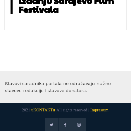
izdanju Sarajevo Film
Festivala
Stavovi saradnika portala ne odražavaju nužno
stavove redakcije i stavove donatora.
2021
uKONTAKTu
All rights reserved |
Impressum