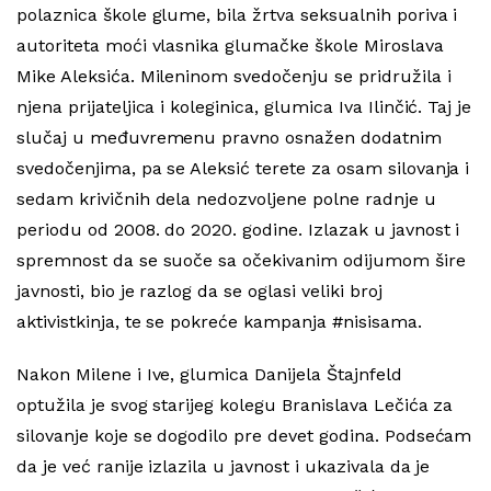
polaznica škole glume, bila žrtva seksualnih poriva i
autoriteta moći vlasnika glumačke škole Miroslava
Mike Aleksića. Mileninom svedočenju se pridružila i
njena prijateljica i koleginica, glumica Iva Ilinčić. Taj je
slučaj u međuvremenu pravno osnažen dodatnim
svedočenjima, pa se Aleksić terete za osam silovanja i
sedam krivičnih dela nedozvoljene polne radnje u
periodu od 2008. do 2020. godine. Izlazak u javnost i
spremnost da se suoče sa očekivanim odijumom šire
javnosti, bio je razlog da se oglasi veliki broj
aktivistkinja, te se pokreće kampanja #nisisama.
Nakon Milene i Ive, glumica Danijela Štajnfeld
optužila je svog starijeg kolegu Branislava Lečića za
silovanje koje se dogodilo pre devet godina. Podsećam
da je već ranije izlazila u javnost i ukazivala da je