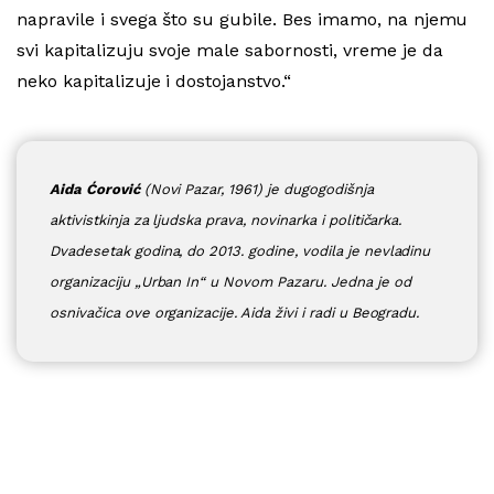
napravile i svega što su gubile. Bes imamo, na njemu
svi kapitalizuju svoje male sabornosti, vreme je da
neko kapitalizuje i dostojanstvo.“
Aida Ćorović
(Novi Pazar, 1961) je dugogodišnja
aktivistkinja za ljudska prava, novinarka i političarka.
Dvadesetak godina, do 2013. godine, vodila je nevladinu
organizaciju „Urban In“ u Novom Pazaru. Jedna je od
osnivačica ove organizacije. Aida živi i radi u Beogradu.