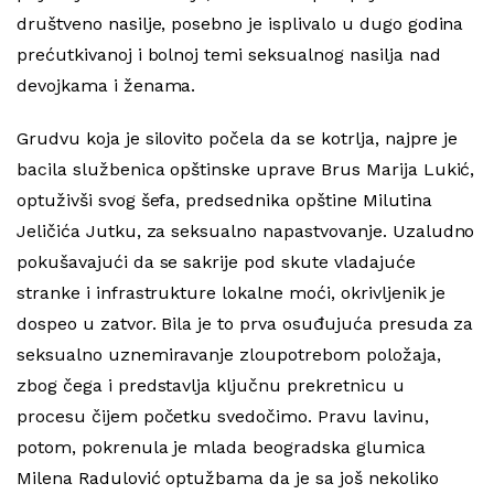
društveno nasilje, posebno je isplivalo u dugo godina
prećutkivanoj i bolnoj temi seksualnog nasilja nad
devojkama i ženama.
Grudvu koja je silovito počela da se kotrlja, najpre je
bacila službenica opštinske uprave Brus Marija Lukić,
optuživši svog šefa, predsednika opštine Milutina
Jeličića Jutku, za seksualno napastvovanje. Uzaludno
pokušavajući da se sakrije pod skute vladajuće
stranke i infrastrukture lokalne moći, okrivljenik je
dospeo u zatvor. Bila je to prva osuđujuća presuda za
seksualno uznemiravanje zloupotrebom položaja,
zbog čega i predstavlja ključnu prekretnicu u
procesu čijem početku svedočimo. Pravu lavinu,
potom, pokrenula je mlada beogradska glumica
Milena Radulović optužbama da je sa još nekoliko