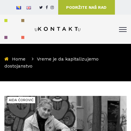
PODRŽITE NAŠ RAD
Home
Vreme je da kapitalizujemo
dostojanstvo
AIDA ĆOROVIĆ