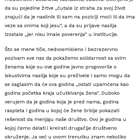
da su pojedine žrtve „ćutale iz straha za svoj život
znajući da je nasilnik ili sam na poziciji moći ili da ima
veze sa onima koji jesu“, a da su prijave nasilja
izostale „jer nisu imale poverenja“ u institucije.
Što se mene tiče, nedvosmisleno i bezrezervno
pozivam sve nas da pokažemo solidarnost sa svim
ženama koje su ove godine javno progovorile o
iskustvima nasilja koje su preživele i samo mogu da
se saglasim da će ova godina „ostati upamćena kao
godina početka kraja ućutkivanja žena“. Duboko
verujem da je godina koja je pred nama, godina
raspleta i godina u kojoj će žene Srbije pokazati
rešenost da menjaju naše društvo. Ovo je godina u
kojoj ćemo delati i kreirati drugačije društveno
okruženje. Ja već u ovom trenutku znam nekoliko