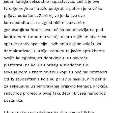
jedan kolega seksualno napastvovao. Lečić je ove
tvrdnje negirao i tražio poligraf, a potom je krivična
prijava odbačena. Zanimljivo je da sve ovo
korespondira sa naizgled ničim izazvanim
gostovanjima Branislava Lečića po televizijama pod
kontrolnom trenutnih vlasti, tokom kojih on otvoreno
agituje protiv opozicije i svih onih koji se zalažu za
demokratizaciju Srbije. Potaknute javim optužbama
svojih koleginica, studentkinje FDU pokreću
platformu na koju su pristigla svedočenja o
seksualnom uznemiravanju koje su počinili profesori.
Od 12 studentkinja koje su prijavile nasilje, njih pet je
za seksualno uznemiravanje prijavilo Nenada Prokića,
redovnog profesora ovog fakulteta i bivšeg narodnog
poslanika.
Ubrzo nakon ovih dešavanja, šira javnost Srbije