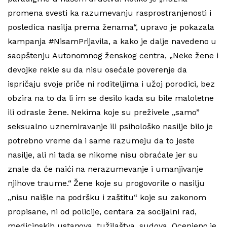
promena svesti ka razumevanju rasprostranjenosti i
posledica nasilja prema ženama“, upravo je pokazala
kampanja #NisamPrijavila, a kako je dalje navedeno u
saopštenju Autonomnog ženskog centra, „Neke žene i
devojke rekle su da nisu osećale poverenje da
ispričaju svoje priče ni roditeljima i užoj porodici, bez
obzira na to da li im se desilo kada su bile maloletne
ili odrasle žene. Nekima koje su preživele „samo”
seksualno uznemiravanje ili psihološko nasilje bilo je
potrebno vreme da i same razumeju da to jeste
nasilje, ali ni tada se nikome nisu obraćale jer su
znale da će naići na nerazumevanje i umanjivanje
njihove traume.“ Žene koje su progovorile o nasilju
„nisu naišle na podršku i zaštitu“ koje su zakonom
propisane, ni od policije, centara za socijalni rad,
medicinskih ustanova, tužilaštva, sudova. Ocenjeno je