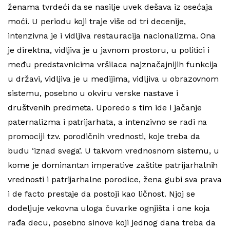
ženama tvrdeći da se nasilje uvek dešava iz osećaja
moći. U periodu koji traje više od tri decenije,
intenzivna je i vidljiva restauracija nacionalizma. Ona
je direktna, vidljiva je u javnom prostoru, u politici i
među predstavnicima vršilaca najznačajnijih funkcija
u državi, vidljiva je u medijima, vidljiva u obrazovnom
sistemu, posebno u okviru verske nastave i
društvenih predmeta. Uporedo s tim ide i jačanje
paternalizma i patrijarhata, a intenzivno se radi na
promociji tzv. porodičnih vrednosti, koje treba da
budu ‘iznad svega’. U takvom vrednosnom sistemu, u
kome je dominantan imperative zaštite patrijarhalnih
vrednosti i patrijarhalne porodice, žena gubi sva prava
i de facto prestaje da postoji kao ličnost. Njoj se
dodeljuje vekovna uloga čuvarke ognjišta i one koja
rađa decu, posebno sinove koji jednog dana treba da