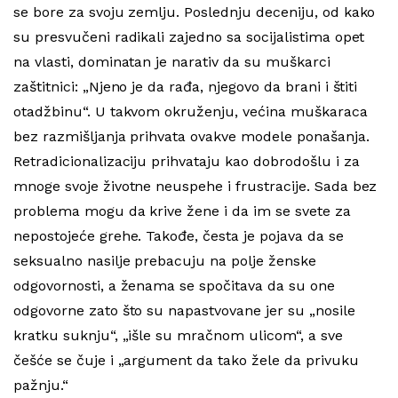
se bore za svoju zemlju. Poslednju deceniju, od kako
su presvučeni radikali zajedno sa socijalistima opet
na vlasti, dominatan je narativ da su muškarci
zaštitnici: „Njeno je da rađa, njegovo da brani i štiti
otadžbinu“. U takvom okruženju, većina muškaraca
bez razmišljanja prihvata ovakve modele ponašanja.
Retradicionalizaciju prihvataju kao dobrodošlu i za
mnoge svoje životne neuspehe i frustracije. Sada bez
problema mogu da krive žene i da im se svete za
nepostojeće grehe. Takođe, česta je pojava da se
seksualno nasilje prebacuju na polje ženske
odgovornosti, a ženama se spočitava da su one
odgovorne zato što su napastvovane jer su „nosile
kratku suknju“, „išle su mračnom ulicom“, a sve
češće se čuje i „argument da tako žele da privuku
pažnju.“