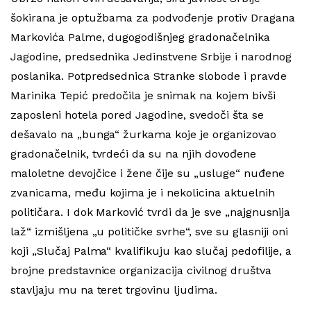
šokirana je optužbama za podvođenje protiv Dragana
Markovića Palme, dugogodišnjeg gradonačelnika
Jagodine, predsednika Jedinstvene Srbije i narodnog
poslanika. Potpredsednica Stranke slobode i pravde
Marinika Tepić predočila je snimak na kojem bivši
zaposleni hotela pored Jagodine, svedoči šta se
dešavalo na „bunga“ žurkama koje je organizovao
gradonačelnik, tvrdeći da su na njih dovođene
maloletne devojčice i žene čije su „usluge“ nuđene
zvanicama, među kojima je i nekolicina aktuelnih
političara. I dok Marković tvrdi da je sve „najgnusnija
laž“ izmišljena „u političke svrhe“, sve su glasniji oni
koji „Slučaj Palma“ kvalifikuju kao slučaj pedofilije, a
brojne predstavnice organizacija civilnog društva
stavljaju mu na teret trgovinu ljudima.