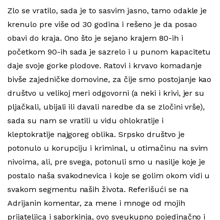
Zlo se vratilo, sada je to sasvim jasno, tamo odakle je
krenulo pre više od 30 godina i rešeno je da posao
obavi do kraja. Ono što je sejano krajem 80-ih i
početkom 90-ih sada je sazrelo i u punom kapacitetu
daje svoje gorke plodove. Ratovi i krvavo komadanje
bivše zajedničke domovine, za čije smo postojanje kao
društvo u velikoj meri odgovorni (a neki i krivi, jer su
pljačkali, ubijali ili davali naredbe da se zločini vrše),
sada su nam se vratili u vidu ohlokratije i
kleptokratije najgoreg oblika. Srpsko društvo je
potonulo u korupciju i kriminal, u otimačinu na svim
nivoima, ali, pre svega, potonuli smo u nasilje koje je
postalo naša svakodnevica i koje se golim okom vidi u
svakom segmentu naših života. Referišući se na
Adrijanin komentar, za mene i mnoge od mojih
prijateljica i saborkinja, ovo sveukupno pojedinačno i