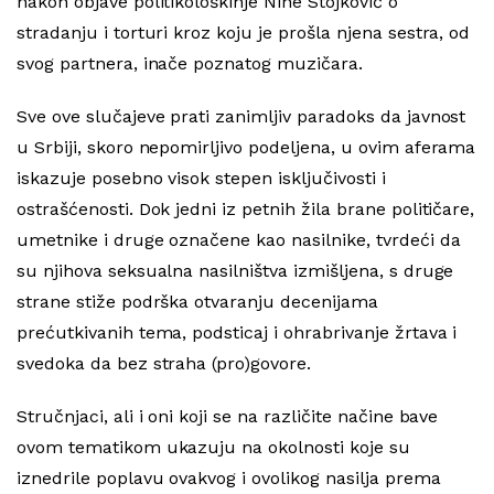
nakon objave politikološkinje Nine Stojković o
stradanju i torturi kroz koju je prošla njena sestra, od
svog partnera, inače poznatog muzičara.
Sve ove slučajeve prati zanimljiv paradoks da javnost
u Srbiji, skoro nepomirljivo podeljena, u ovim aferama
iskazuje posebno visok stepen isključivosti i
ostrašćenosti. Dok jedni iz petnih žila brane političare,
umetnike i druge označene kao nasilnike, tvrdeći da
su njihova seksualna nasilništva izmišljena, s druge
strane stiže podrška otvaranju decenijama
prećutkivanih tema, podsticaj i ohrabrivanje žrtava i
svedoka da bez straha (pro)govore.
Stručnjaci, ali i oni koji se na različite načine bave
ovom tematikom ukazuju na okolnosti koje su
iznedrile poplavu ovakvog i ovolikog nasilja prema